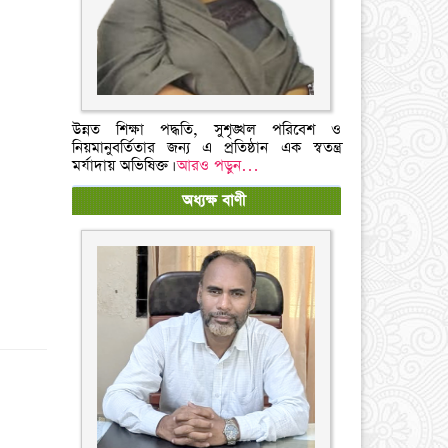
উন্নত শিক্ষা পদ্ধতি, সুশৃঙ্খল পরিবেশ ও
নিয়মানুবর্তিতার জন্য এ প্রতিষ্ঠান এক স্বতন্ত্র
মর্যাদায় অভিষিক্ত।
আরও পড়ুন…
অধ্যক্ষ বাণী