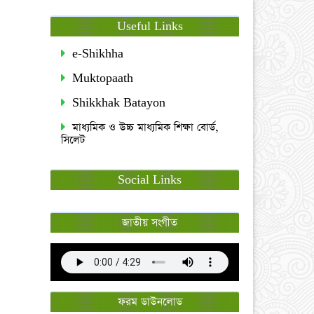
Useful Links
e-Shikhha
Muktopaath
Shikkhak Batayon
মাধ্যমিক ও উচ্চ মাধ্যমিক শিক্ষা বোর্ড,
সিলেট
Social Links
জাতীয় সংগীত
ফরম ডাউনলোড