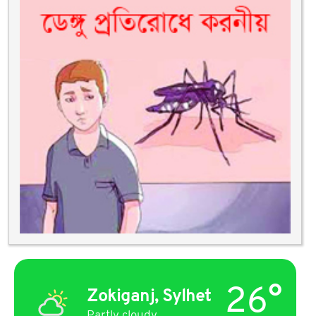
26°
Zokiganj, Sylhet
Partly cloudy