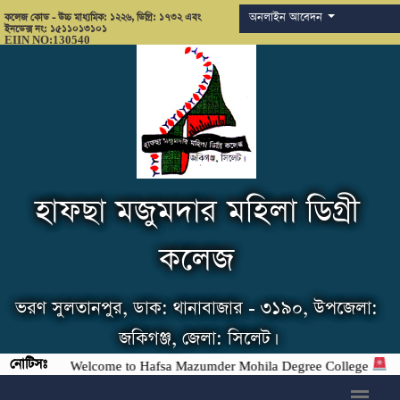
অনলাইন আবেদন
কলেজ কোড - উচ্চ মাধ্যমিক: ১২২৬, ডিগ্রি: ১৭৩২ এবং
ইনডেক্স নং: ১৫১১০১৩১০১
EIIN NO:130540
হাফছা মজুমদার মহিলা ডিগ্রী
কলেজ
ভরণ সুলতানপুর, ডাক: থানাবাজার - ৩১৯০, উপজেলা:
জকিগঞ্জ, জেলা: সিলেট।
নোটিসঃ
Welcome to Hafsa Mazumder Mohila Degree College
h6>