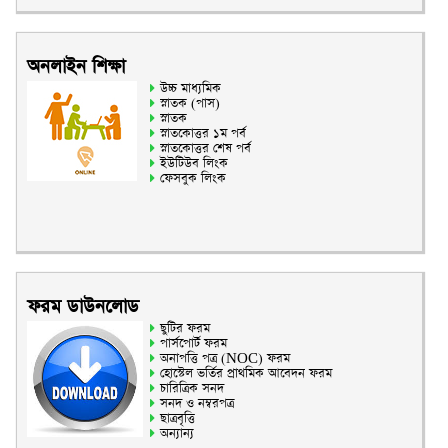
অনলাইন শিক্ষা
উচ্চ মাধ্যমিক
স্নাতক (পাস)
স্নাতক
স্নাতকোত্তর ১ম পর্ব
স্নাতকোত্তর শেষ পর্ব
ইউটিউব লিংক
ফেসবুক লিংক
ফরম ডাউনলোড
ছুটির ফরম
পার্সপোর্ট ফরম
অনাপত্তি পত্র (NOC) ফরম
হোস্টেল ভর্তির প্রাথমিক আবেদন ফরম
চারিত্রিক সনদ
সনদ ও নম্বরপত্র
ছাত্রবৃত্তি
অন্যান্য