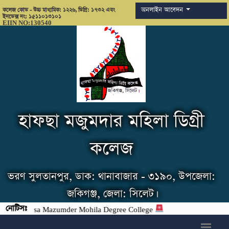
অনলাইন আবেদন
কলেজ কোড - উচ্চ মাধ্যমিক: ১২২৬, ডিগ্রি: ১৭৩২ এবং
ইনডেক্স নং: ১৫১১০১৩১০১
EIIN NO:130540
হাফছা মজুমদার মহিলা ডিগ্রী
কলেজ
ভরণ সুলতানপুর, ডাক: থানাবাজার - ৩১৯০, উপজেলা:
জকিগঞ্জ, জেলা: সিলেট।
নোটিসঃ
a Mazumder Mohila Degree College
h6>