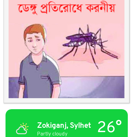
26°
Zokiganj, Sylhet
Partly cloudy