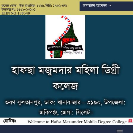
অনলাইন আবেদন
কলেজ কোড - উচ্চ মাধ্যমিক: ১২২৬, ডিগ্রি: ১৭৩২ এবং
ইনডেক্স নং: ১৫১১০১৩১০১
EIIN NO:130540
হাফছা মজুমদার মহিলা ডিগ্রী
কলেজ
ভরণ সুলতানপুর, ডাক: থানাবাজার - ৩১৯০, উপজেলা:
জকিগঞ্জ, জেলা: সিলেট।
নোটিসঃ
Welcome to Hafsa Mazumder Mohila Degree College
h6>