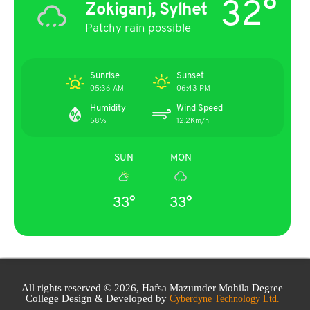
32°
Zokiganj, Sylhet
Patchy rain possible
Sunrise
Sunset
05:36 AM
06:43 PM
Humidity
Wind Speed
58%
12.2Km/h
SUN
MON
33°
33°
All rights reserved © 2026, Hafsa Mazumder Mohila Degree
College Design & Developed by
Cyberdyne Technology Ltd.