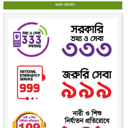
জরুরি হটলাইন