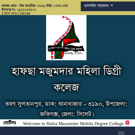
অনলাইন আবেদন
কলেজ কোড - উচ্চ মাধ্যমিক: ১২২৬, ডিগ্রি: ১৭৩২ এবং
ইনডেক্স নং: ১৫১১০১৩১০১
EIIN NO:130540
হাফছা মজুমদার মহিলা ডিগ্রী
কলেজ
ভরণ সুলতানপুর, ডাক: থানাবাজার - ৩১৯০, উপজেলা:
জকিগঞ্জ, জেলা: সিলেট।
নোটিসঃ
Welcome to Hafsa Mazumder Mohila Degree College
h6>