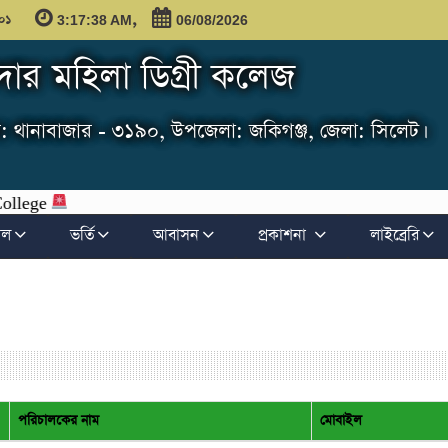
,
১০১
3:17:39 AM
06/08/2026
ার মহিলা ডিগ্রী কলেজ
: থানাবাজার - ৩১৯০, উপজেলা: জকিগঞ্জ, জেলা: সিলেট।
ফল
ভর্তি
আবাসন
প্রকাশনা
লাইব্রেরি
পরিচালকের নাম
মোবাইল