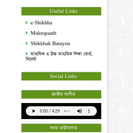
Useful Links
e-Shikhha
Muktopaath
Shikkhak Batayon
মাধ্যমিক ও উচ্চ মাধ্যমিক শিক্ষা বোর্ড,
সিলেট
Social Links
জাতীয় সংগীত
ফরম ডাউনলোড