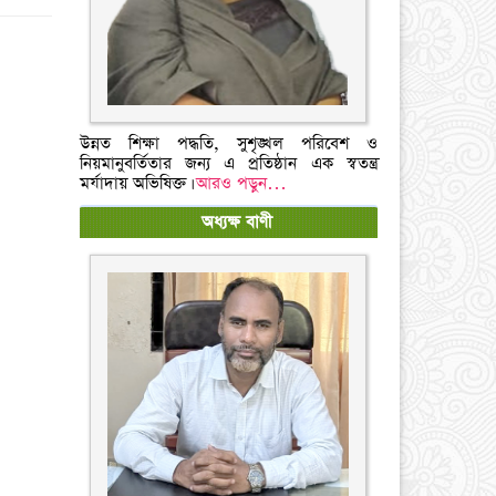
উন্নত শিক্ষা পদ্ধতি, সুশৃঙ্খল পরিবেশ ও
নিয়মানুবর্তিতার জন্য এ প্রতিষ্ঠান এক স্বতন্ত্র
মর্যাদায় অভিষিক্ত।
আরও পড়ুন…
অধ্যক্ষ বাণী