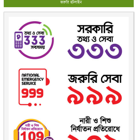
জরুরি হটলাইন