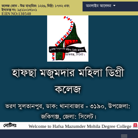
অনলাইন আবেদন
কলেজ কোড - উচ্চ মাধ্যমিক: ১২২৬, ডিগ্রি: ১৭৩২ এবং
ইনডেক্স নং: ১৫১১০১৩১০১
EIIN NO:130540
হাফছা মজুমদার মহিলা ডিগ্রী
কলেজ
ভরণ সুলতানপুর, ডাক: থানাবাজার - ৩১৯০, উপজেলা:
জকিগঞ্জ, জেলা: সিলেট।
নোটিসঃ
Welcome to Hafsa Mazumder Mohila Degree College
h6>