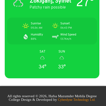
27°
Zokiganj, Sylhet
Patchy rain possible
Sunrise
Sunset
05:36 AM
06:43 PM
Humidity
Wind Speed
88%
13.7Km/h
SAT
SUN
34°
33°
All rights reserved © 2026, Hafsa Mazumder Mohila Degree
College Design & Developed by
Cyberdyne Technology Ltd.