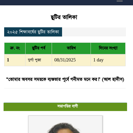
ছুটির তালিকা
২০২৫ শিক্ষাবর্ষের ছুটির তালিকা
ক্র. নং
ছুটির পর্ব
তারিখ
দিনের সংখ্যা
1
দুর্গা পুজা
08/31/2025
1 day
“তোমার অবসর সময়কে ব্যস্ততার পূর্বে গনীমত মনে কর।” (আল হাদীস)
সভাপতির বাণী